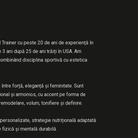
l Trainer cu peste 20 de ani de experiență în
e 3 ani după 25 de ani trăiți în USA. Am
 combinând disciplina sportivă cu estetica
între forță, eleganță și feminitate. Sunt
țional și armonios, cu accent pe forma de
remodelare, volum, tonifiere și definire.
rsonalizate, strategie nutrițională adaptată
 fizică și mentală durabilă.