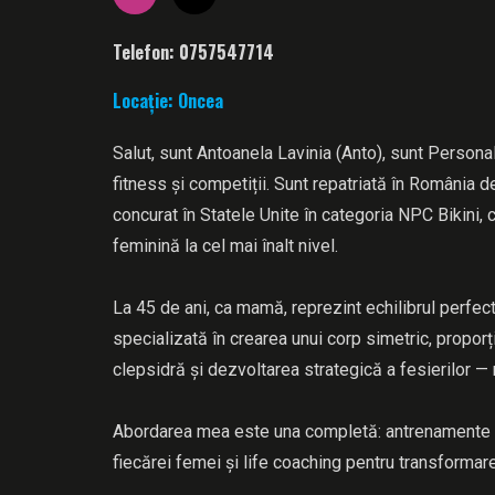
Telefon: 0757547714
Locație: Oncea
Salut, sunt Antoanela Lavinia (Anto), sunt Persona
fitness și competiții. Sunt repatriată în România d
concurat în Statele Unite în categoria NPC Bikini,
feminină la cel mai înalt nivel.
La 45 de ani, ca mamă, reprezint echilibrul perfect 
specializată în crearea unui corp simetric, propor
clepsidră și dezvoltarea strategică a fesierilor — 
Abordarea mea este una completă: antrenamente pe
fiecărei femei și life coaching pentru transformare