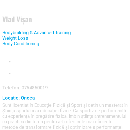
Vlad Vișan
Bodybuilding & Advanced Training
Weight Loss
Body Conditioning
Telefon: 0754860019
Locație: Oncea
Sunt licențiat în Educație Fizică și Sport și dețin un masterat în
Știința sportului si educației fizice. Ca sportiv de performanță
cu experiență în pregătire fizică, îmbin știința antrenamentului
cu practica din teren pentru a-ți oferi cele mai eficiente
metode de transformare fizică și optimizare a performanței.