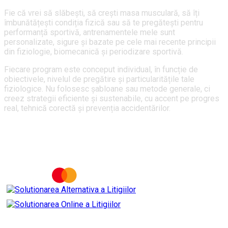
Fie că vrei să slăbești, să crești masa musculară, să îți
îmbunătățești condiția fizică sau să te pregătești pentru
performanță sportivă, antrenamentele mele sunt
personalizate, sigure și bazate pe cele mai recente principii
din fiziologie, biomecanică și periodizare sportivă.
Fiecare program este conceput individual, în funcție de
obiectivele, nivelul de pregătire și particularitățile tale
fiziologice. Nu folosesc șabloane sau metode generale, ci
creez strategii eficiente și sustenabile, cu accent pe progres
real, tehnică corectă și prevenția accidentărilor.