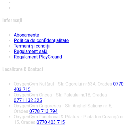
Informații
Abonamente
Politica de confidențialitate
Termeni și condiții
Regulament sală
Regulament PlayGround
Localizare & Contact
OxygenGym Nufărul - Str. Ogorului nr.63A, Oradea
0770
403 715
OxygenGym Oncea - Str. Paleului nr.1B, Oradea
0771 132 325
OxygenGym Grigorescu - Str. Anghel Saligny nr. 6,
Oradea
0778 713 794
OxygenGym Functional & Pilates - Piața Ion Creangă nr.
15, Oradea
0770 403 715