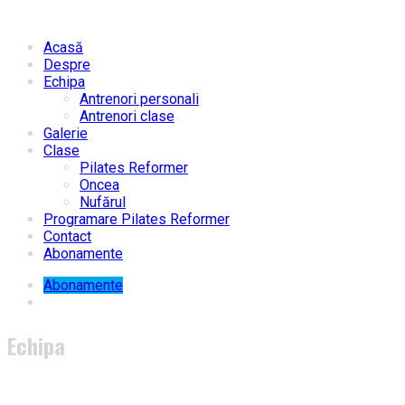
Acasă
Despre
Echipa
Antrenori personali
Antrenori clase
Galerie
Clase
Pilates Reformer
Oncea
Nufărul
Programare Pilates Reformer
Contact
Abonamente
Abonamente
Echipa