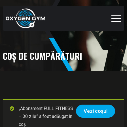
COȘ DE CUMPĂRĂTURI
„Abonament FULL FITNESS
Vezi coșul
– 30 zile” a fost adăugat în
coș.