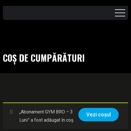
COȘ DE CUMPĂRĂTURI
„Abonament GYM BRO – 3
Vezi coșul
Luni” a fost adăugat în coș.